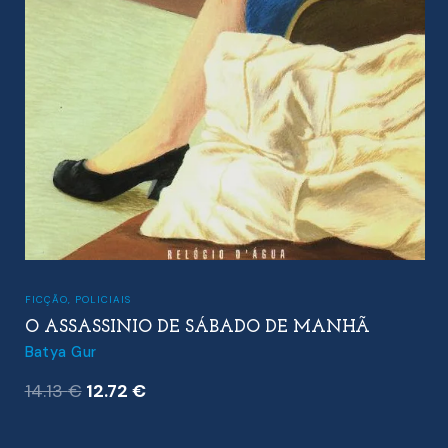
FICÇÃO
,
POLICIAIS
O ASSASSINIO DE SÁBADO DE MANHÃ
Batya Gur
O
O
14.13
€
12.72
€
preço
preço
original
atual