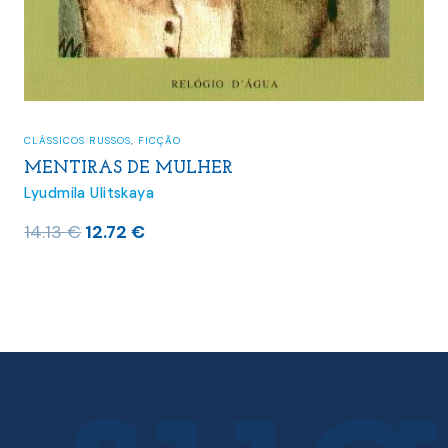
CLÁSSICOS RUSSOS
,
FICÇÃO
MENTIRAS DE MULHER
Lyudmila Ulitskaya
O
O
14.13
€
12.72
€
preço
preço
original
atual
era:
é:
14.13 €.
12.72 €.