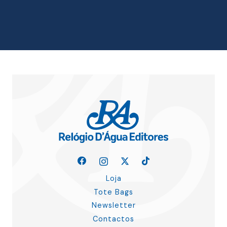
era:
é:
14.13 €.
12.72 €.
Loja
Tote Bags
Newsletter
Contactos