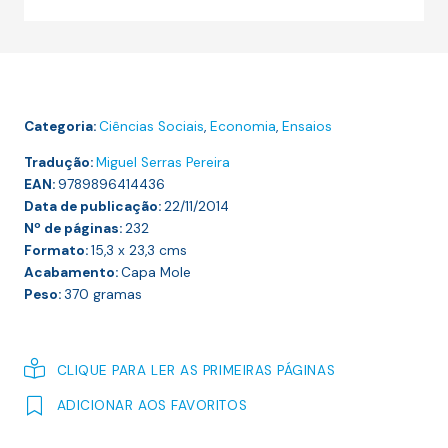
ENSAIO
SOBRE
O
PRINCÍPIO
DA
Categoria:
Ciências Sociais
,
Economia
,
Ensaios
POPULAÇÃO
Tradução:
Miguel Serras Pereira
EAN:
9789896414436
Data de publicação:
22/11/2014
Nº de páginas:
232
Formato:
15,3 x 23,3
cms
Acabamento:
Capa Mole
Peso:
370
gramas
CLIQUE PARA LER AS PRIMEIRAS PÁGINAS
ADICIONAR AOS FAVORITOS