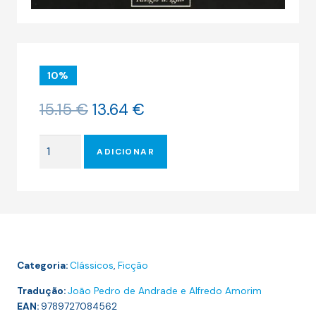
10%
O
O
15.15
€
13.64
€
preço
preço
original
atual
Quantidade
era:
é:
ADICIONAR
de
15.15 €.
13.64 €.
AS
LIGAÇÕES
PERIGOSAS
Categoria:
Clássicos
,
Ficção
Tradução:
João Pedro de Andrade e Alfredo Amorim
EAN:
9789727084562