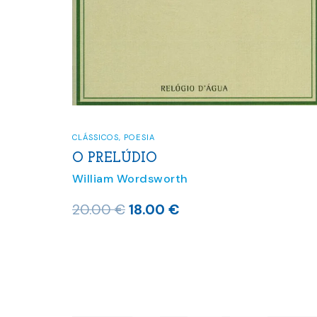
CLÁSSICOS
,
POESIA
O PRELÚDIO
William Wordsworth
O
O
20.00
€
18.00
€
preço
preço
original
atual
era:
é:
20.00 €.
18.00 €.