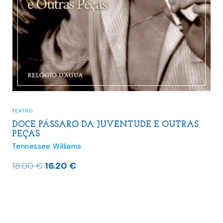
TEATRO
DOCE PÁSSARO DA JUVENTUDE E OUTRAS
PEÇAS
Tennessee Williams
O
O
18.00
€
16.20
€
preço
preço
original
atual
era:
é:
18.00 €.
16.20 €.