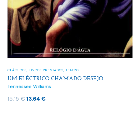
CLÁSSICOS
,
LIVROS PREMIADOS
,
TEATRO
UM ELÉCTRICO CHAMADO DESEJO
Tennessee Williams
O
O
15.15
€
13.64
€
preço
preço
original
atual
era:
é:
15.15 €.
13.64 €.