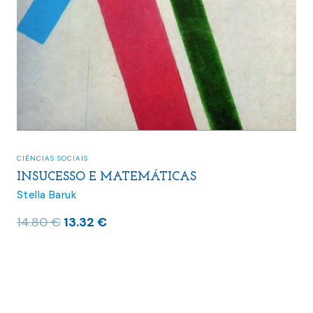
CIÊNCIAS SOCIAIS
INSUCESSO E MATEMÁTICAS
Stella Baruk
O
O
14.80
€
13.32
€
preço
preço
original
atual
era:
é:
14.80 €.
13.32 €.