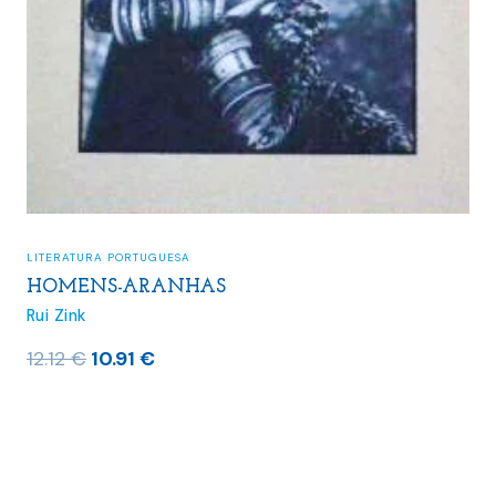
LITERATURA PORTUGUESA
HOMENS-ARANHAS
Rui Zink
O
O
12.12
€
10.91
€
preço
preço
original
atual
era:
é:
12.12 €.
10.91 €.