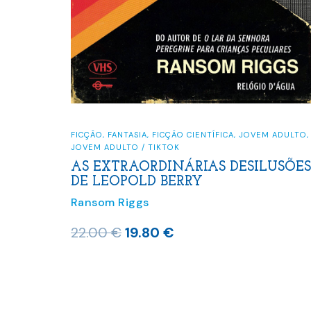
FICÇÃO
,
FANTASIA
,
FICÇÃO CIENTÍFICA
,
JOVEM ADULTO
,
JOVEM ADULTO / TIKTOK
AS EXTRAORDINÁRIAS DESILUSÕES
DE LEOPOLD BERRY
Ransom Riggs
O
O
22.00
€
19.80
€
preço
preço
original
atual
era:
é: