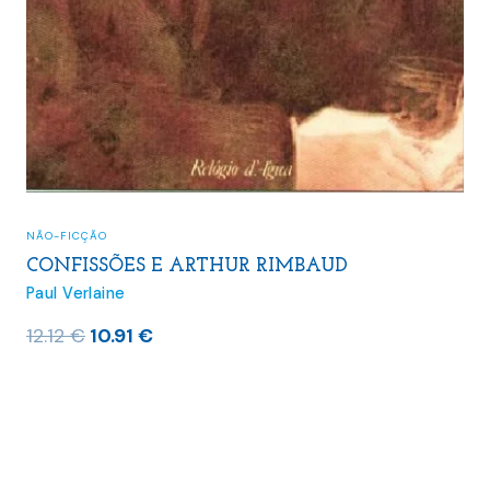
NÃO-FICÇÃO
CONFISSÕES E ARTHUR RIMBAUD
Paul Verlaine
O
O
12.12
€
10.91
€
preço
preço
original
atual
era:
é:
12.12 €.
10.91 €.