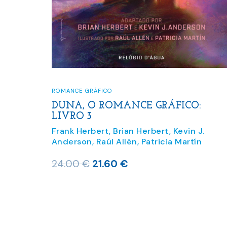
ROMANCE GRÁFICO
DUNA, O ROMANCE GRÁFICO:
LIVRO 3
Frank Herbert
,
Brian Herbert
,
Kevin J.
Anderson
,
Raúl Allén
,
Patricia Martín
O
O
24.00
€
21.60
€
preço
preço
original
atual
era:
é:
24.00 €.
21.60 €.