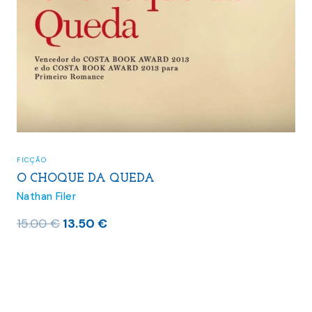
FICÇÃO
O CHOQUE DA QUEDA
Nathan Filer
O
O
15.00
€
13.50
€
preço
preço
original
atual
era:
é:
15.00 €.
13.50 €.