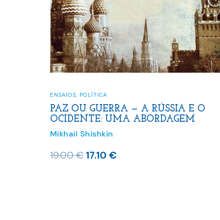
ENSAIOS
,
POLÍTICA
PAZ OU GUERRA — A RÚSSIA E O
OCIDENTE: UMA ABORDAGEM
Mikhail Shishkin
O
O
19.00
€
17.10
€
preço
preço
original
atual
era:
é:
19.00 €.
17.10 €.