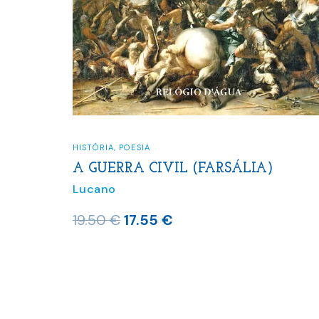
HISTÓRIA
,
POESIA
A GUERRA CIVIL (FARSÁLIA)
Lucano
O
O
19.50
€
17.55
€
preço
preço
original
atual
era:
é:
19.50 €.
17.55 €.