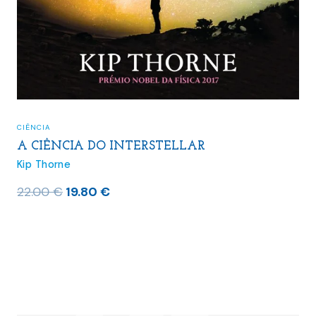
CIÊNCIA
A CIÊNCIA DO INTERSTELLAR
Kip Thorne
O
O
22.00
€
19.80
€
preço
preço
original
atual
era:
é:
22.00 €.
19.80 €.