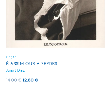
FICÇÃO
É ASSIM QUE A PERDES
Junot Díaz
O
O
14.00
€
12.60
€
preço
preço
original
atual
era:
é:
14.00 €.
12.60 €.