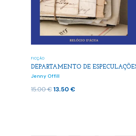
FICÇÃO
DEPARTAMENTO DE ESPECULAÇÕE
Jenny Offill
O
O
15.00
€
13.50
€
preço
preço
original
atual
era:
é:
15.00 €.
13.50 €.