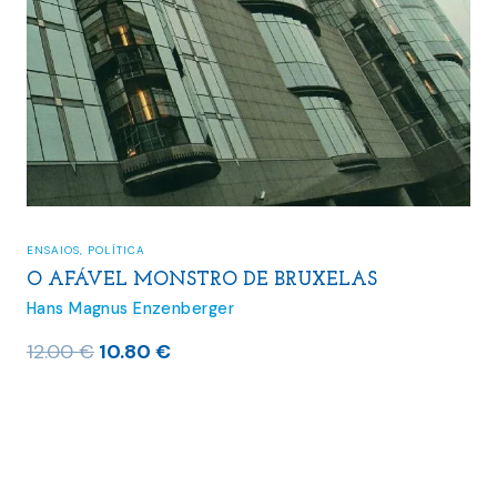
ENSAIOS
,
POLÍTICA
O AFÁVEL MONSTRO DE BRUXELAS
Hans Magnus Enzenberger
O
O
12.00
€
10.80
€
preço
preço
original
atual
era:
é:
12.00 €.
10.80 €.