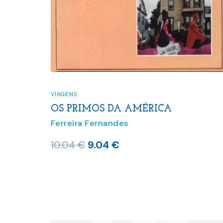
VIAGENS
OS PRIMOS DA AMÉRICA
Ferreira Fernandes
O
O
10.04
€
9.04
€
preço
preço
original
atual
era:
é:
10.04 €.
9.04 €.