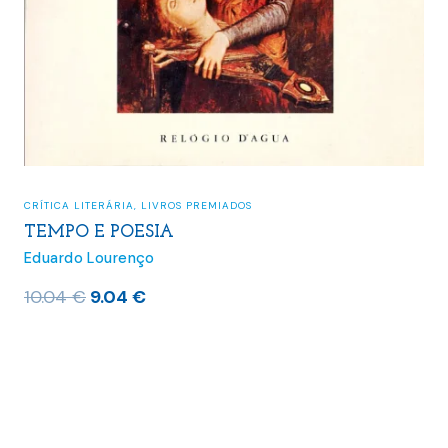
CRÍTICA LITERÁRIA
,
LIVROS PREMIADOS
TEMPO E POESIA
Eduardo Lourenço
O
O
10.04
€
9.04
€
preço
preço
original
atual
era:
é:
10.04 €.
9.04 €.