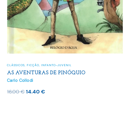
CLÁSSICOS
,
FICÇÃO
,
INFANTO-JUVENIL
AS AVENTURAS DE PINÓQUIO
Carlo Collodi
O
O
16.00
€
14.40
€
preço
preço
original
atual
era:
é:
16.00 €.
14.40 €.