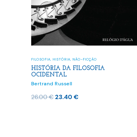
FILOSOFIA
,
HISTÓRIA
,
NÃO-FICÇÃO
HISTÓRIA DA FILOSOFIA
OCIDENTAL
Bertrand Russell
O
O
26.00
€
23.40
€
preço
preço
original
atual
era:
é:
26.00 €.
23.40 €.