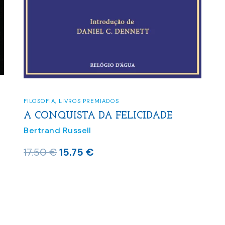
FILOSOFIA
,
LIVROS PREMIADOS
A CONQUISTA DA FELICIDADE
Bertrand Russell
O
O
17.50
€
15.75
€
preço
preço
original
atual
era:
é:
17.50 €.
15.75 €.