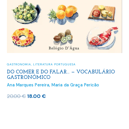
GASTRONOMIA
,
LITERATURA PORTUGUESA
DO COMER E DO FALAR… — VOCABULÁRIO
GASTRONÓMICO
Ana Marques Pereira
,
Maria da Graça Pericão
O
O
20.00
€
18.00
€
preço
preço
original
atual
era:
é:
20.00 €.
18.00 €.