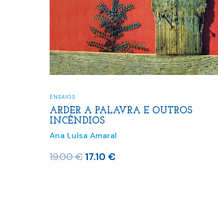
ENSAIOS
ARDER A PALAVRA E OUTROS
INCÊNDIOS
Ana Luísa Amaral
O
O
19.00
€
17.10
€
preço
preço
original
atual
era:
é:
19.00 €.
17.10 €.