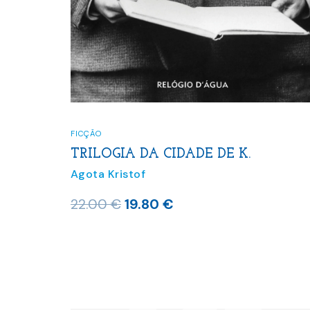
FICÇÃO
TRILOGIA DA CIDADE DE K.
Agota Kristof
O
O
22.00
€
19.80
€
preço
preço
original
atual
era:
é:
22.00 €.
19.80 €.