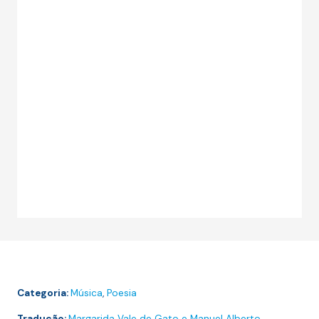
Categoria:
Música
,
Poesia
Tradução:
Margarida Vale de Gato e Manuel Alberto