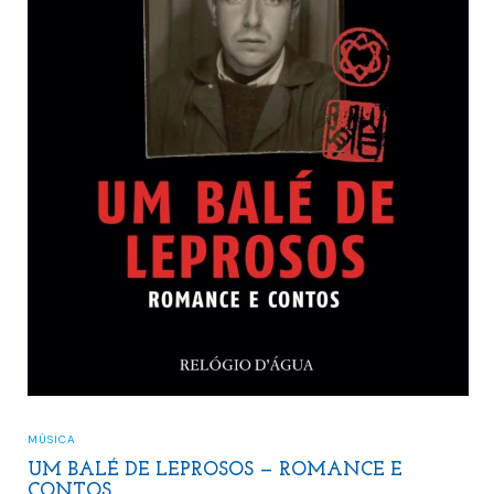
MÚSICA
,
POESIA
A CHAMA