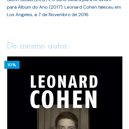
para Álbum do Ano (2017). Leonard Cohen faleceu em
Los Angeles, a 7 de Novembro de 2016.
Do mesmo autor:
10%