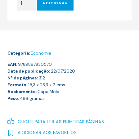
era:
é:
ADICIONAR
de
17.50 €.
15.75 €.
Do
FMI
à
Pandemia:
Portugal
Categoria:
Economia
entre
Crises
EAN:
9789897830570
Data de publicação:
22/07/2020
Nº de páginas:
312
Formato:
15,3 x 23,3 x 2
cms
Acabamento:
Capa Mole
Peso:
466
gramas
CLIQUE PARA LER AS PRIMEIRAS PÁGINAS
ADICIONAR AOS FAVORITOS