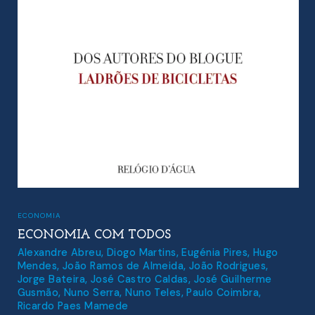
ECONOMIA
ECONOMIA COM TODOS
Alexandre Abreu
,
Diogo Martins
,
Eugénia Pires
,
Hugo
Mendes
,
João Ramos de Almeida
,
João Rodrigues
,
Jorge Bateira
,
José Castro Caldas
,
José Guilherme
Gusmão
,
Nuno Serra
,
Nuno Teles
,
Paulo Coimbra
,
Ricardo Paes Mamede