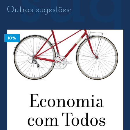
Outras sugestões:
10%