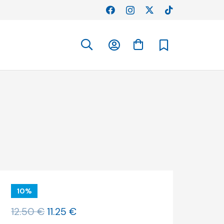
10%
O
O
12.50
€
11.25
€
preço
preço