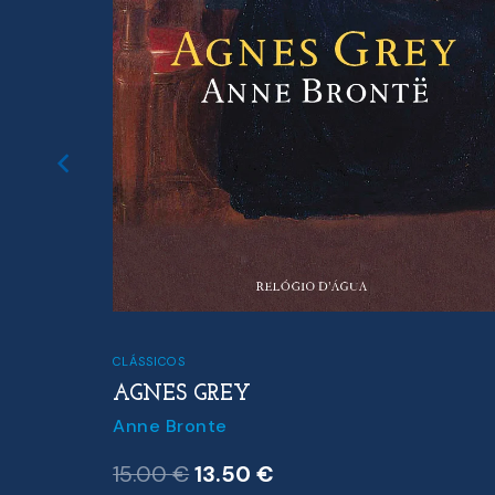
CLÁSSICOS
AGNES GREY
Anne Bronte
O
O
15.00
€
13.50
€