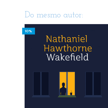
Do mesmo autor:
10%