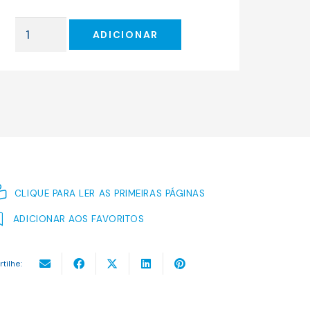
original
atual
era:
é:
Quantidade
12.50 €.
11.25 €.
ADICIONAR
de
A
Letra
Encarnada
CLIQUE PARA LER AS PRIMEIRAS PÁGINAS
ADICIONAR AOS FAVORITOS
rtilhe: